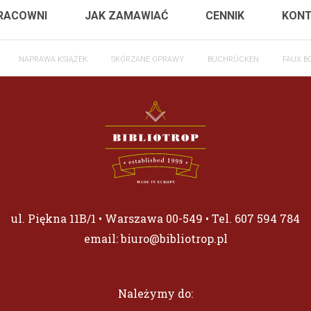
RACOWNI
JAK ZAMAWIAĆ
CENNIK
KON
NAPRAWA KSIĄŻEK
SKÓRZANE OPRAWY
BUCHRÜCKEN
FAUX B
ul. Piękna 11B/1 • Warszawa 00-549 • Tel.
607 594 784
email:
biuro@bibliotrop.pl
Należymy do: