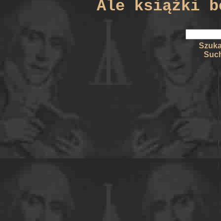
Ale książki b
Szuka
Such