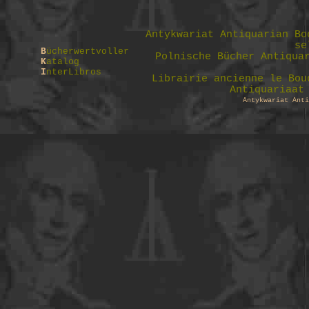
Antykwariat Antiquarian Bo
se
B
ücherwertvoller
Polnische Bücher Antiqua
K
atalog
I
nterLibros
Librairie ancienne le Bou
Antiquariaat
Antykwariat
Anti