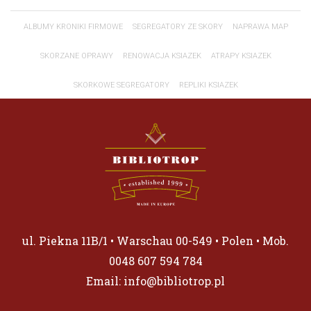
ALBUMY KRONIKI FIRMOWE
SEGREGATORY ZE SKORY
NAPRAWA MAP
SKORZANE OPRAWY
RENOWACJA KSIAZEK
ATRAPY KSIAZEK
SKORKOWE SEGREGATORY
REPLIKI KSIAZEK
ul. Piekna 11B/1 • Warschau 00-549 • Polen • Mob.
0048 607 594 784
Email:
info@bibliotrop.pl