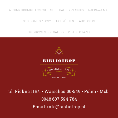
ALBUMY KRONIKI FIRMOWE
SEGREGATORY ZE SKORY
NAPRAWA MAP
SKORZANE OPRAWY
BUCHRÜCKEN
FAUX BOOKS
SKORKOWE SEGREGATORY
REPLIKI KSIAZEK
ul. Piekna 11B/1 • Warschau 00-549 • Polen • Mob.
0048 607 594 784
Email:
info@bibliotrop.pl